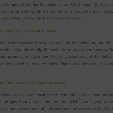
che hergestellt ist der Kabukipinsel zu 100 % vegan. Darüber 
ox für umweltfreundliche und ethische Gesundheits- und Beau
n positiven Beitrag für unsere Umwelt leistet.
einigung für den Kabuki Pinsel
 begehrenswerter macht, ist ihre einfache Reinigung und Pfle
erialien sind der Handgriff sowie die samtweichen Kunststoff
lhaare gründlich mit warmem Wasser ausspülen und chemiefrei 
Kosmetikpinsel keine aufwändigen Reinigungsmethoden verlangt, 
mpox das ideale Weihnachtsgeschenk
e Liebsten dieses Weihnachten mit dem Kabuki Pinsel von lamp
hhaltiges Beauty-Accessoire, um Ihren Lieben zu zeigen, wie wi
für einen bewussten und individuellen, bunten Lebensstil. Der