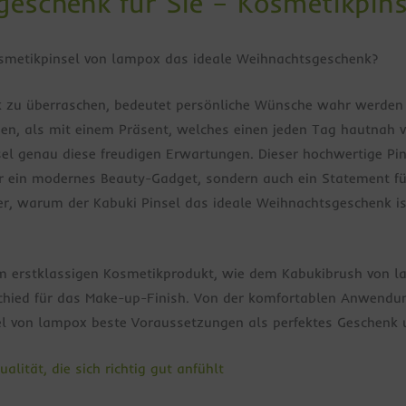
geschenk für Sie – Kosmetikpins
smetikpinsel von lampox das ideale Weihnachtsgeschenk?
k zu überraschen, bedeutet persönliche Wünsche wahr werden
pen, als mit einem Präsent, welches einen jeden Tag hautnah
sel genau diese freudigen Erwartungen. Dieser hochwertige Pi
nur ein modernes Beauty-Gadget, sondern auch ein Statement fü
r, warum der Kabuki Pinsel das ideale Weihnachtsgeschenk ist
m erstklassigen Kosmetikprodukt, wie dem Kabukibrush von la
schied für das Make-up-Finish. Von der komfortablen Anwend
el von lampox beste Voraussetzungen als perfektes Geschen
lität, die sich richtig gut anfühlt