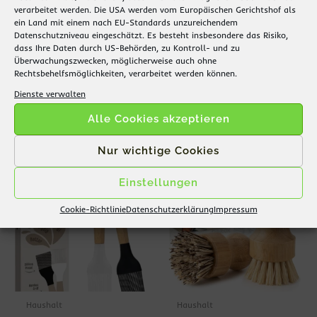
verarbeitet werden. Die USA werden vom Europäischen Gerichtshof als
ein Land mit einem nach EU-Standards unzureichendem
Datenschutzniveau eingeschätzt. Es besteht insbesondere das Risiko,
Haushalt
Haushalt
dass Ihre Daten durch US-Behörden, zu Kontroll- und zu
Barista Pinsel –
Nagelbürsten 3er Set –
Überwachungszwecken, möglicherweise auch ohne
Reinigungspinsel,
Sisalborsten, Bambus –
Rechtsbehelfsmöglichkeiten, verarbeitet werden können.
Küchenpinsel
doppelseitig
Dienste verwalten
9,99
€
9,99
€
Alle Cookies akzeptieren
Nur wichtige Cookies
Einstellungen
Cookie-Richtlinie
Datenschutzerklärung
Impressum
Haushalt
Haushalt