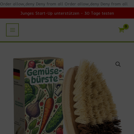
Zum
Order allow,deny Deny from all
Order allow,deny Deny from all
Inhalt
Junges Start-Up unterstützen - 30 Tage testen
springen