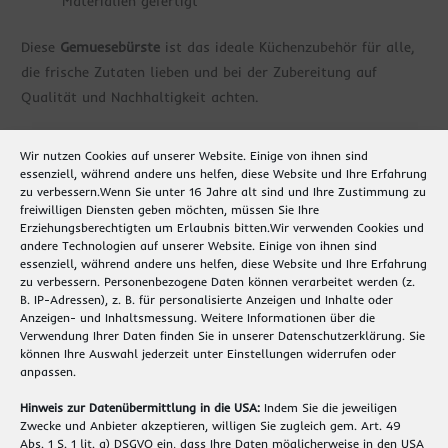
Materialien gefertigt
Diese
Gemuesebürste
ist das ideale Küchenzubehör für alle,
die frische Zutaten lieben und bei der Zubereitung auf
Qualität und Nachhaltigkeit achten.
Tipp:
Auch als originelles Geschenk für Hobbyköche
Wir nutzen Cookies auf unserer Website. Einige von ihnen sind
geeignet!
essenziell, während andere uns helfen, diese Website und Ihre Erfahrung
zu verbessern.
Wenn Sie unter 16 Jahre alt sind und Ihre Zustimmung zu
freiwilligen Diensten geben möchten, müssen Sie Ihre
Erziehungsberechtigten um Erlaubnis bitten.
Wir verwenden Cookies und
andere Technologien auf unserer Website. Einige von ihnen sind
Ähnliche Produkte
essenziell, während andere uns helfen, diese Website und Ihre Erfahrung
zu verbessern.
Personenbezogene Daten können verarbeitet werden (z.
B. IP-Adressen), z. B. für personalisierte Anzeigen und Inhalte oder
Anzeigen- und Inhaltsmessung.
Weitere Informationen über die
Verwendung Ihrer Daten finden Sie in unserer
Datenschutzerklärung
.
Sie
können Ihre Auswahl jederzeit unter
Einstellungen
widerrufen oder
anpassen.
Hinweis zur Datenübermittlung in die USA:
Indem Sie die jeweiligen
Zwecke und Anbieter akzeptieren, willigen Sie zugleich gem. Art. 49
Abs. 1 S. 1 lit. a) DSGVO ein, dass Ihre Daten möglicherweise in den USA