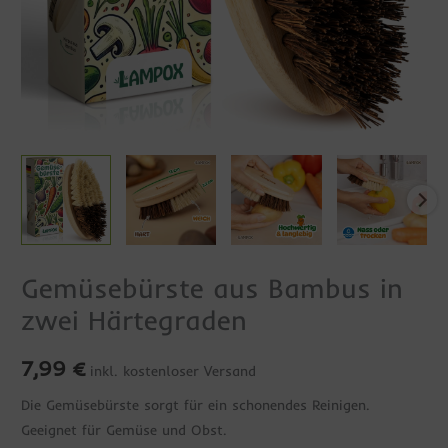
Gemüsebürste aus Bambus in
Gemüsebürste
aus
zwei Härtegraden
Bambus
in
7,99
€
inkl. kostenloser Versand
zwei
Die Gemüsebürste sorgt für ein schonendes Reinigen.
Härtegraden
Geeignet für Gemüse und Obst.
Menge