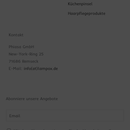
Küchenpinsel
Haarpflegeprodukte
Kontakt
Phiasa GmbH
New-York-Ring 25
71686 Remseck
E-Mail:
info(at)lampox.de
Abonniere unsere Angebote
Bitte
gib
die