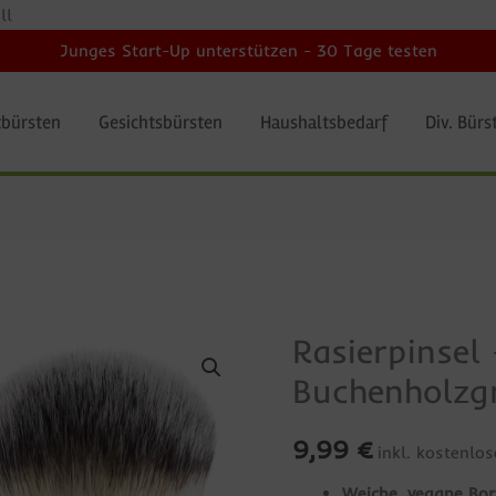
ll
Junges Start-Up unterstützen - 30 Tage testen
bürsten
Gesichtsbürsten
Haushaltsbedarf
Div. Bürs
Rasierpinsel
Rasierpinsel
–
Buchenholzgr
vegane
Borsten,
9,99
€
inkl. kostenlo
Buchenholzgriff
Weiche, vegane Bor
Menge