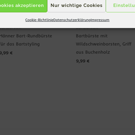
ookies akzeptieren
Nur wichtige Cookies
Einstell
Cookie-Richtlinie
Datenschutzerklärung
Impressum
Bartbürsten
Bartbürsten
Männer Bart-Rundbürste
Bartbürste mit
für das Bartstyling
Wildschweinborsten, Griff
aus Buchenholz
9,99
€
9,99
€