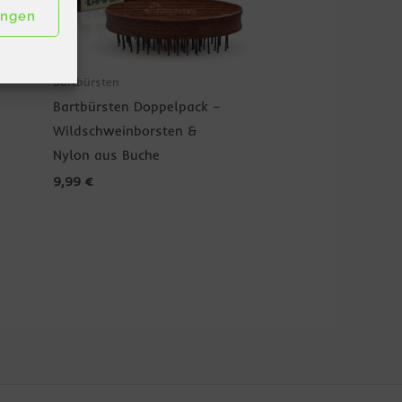
ungen
Bartbürsten
Bartbürsten Doppelpack –
Wildschweinborsten &
Nylon aus Buche
9,99
€