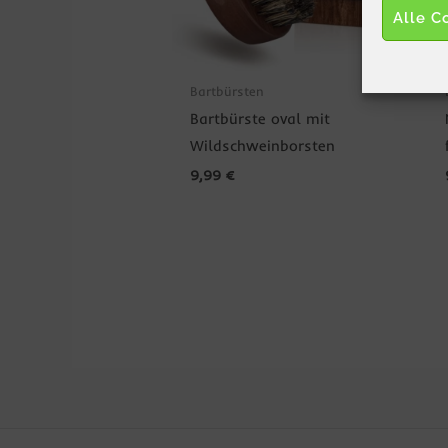
Alle C
Bartbürsten
Bartbürste oval mit
Wildschweinborsten
9,99
€