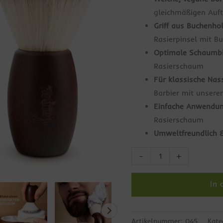
gleichmäßigen Auf
Griff aus Buchenhol
Rasierpinsel mit B
Optimale Schaumbi
Rasierschaum
Für klassische Nas
Barbier mit unsere
Einfache Anwendun
Rasierschaum
Umweltfreundlich & 
-
+
In
Artikelnummer:
045
Kate