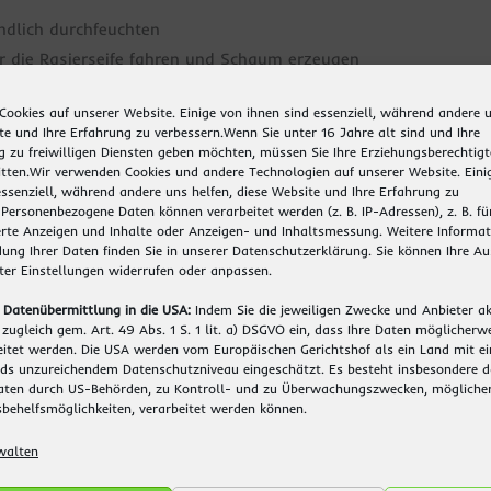
dlich durchfeuchten
 die Rasierseife fahren und Schaum erzeugen
chäumen und Schaum sammeln
Cookies auf unserer Website. Einige von ihnen sind essenziell, während andere u
te und Ihre Erfahrung zu verbessern.
Wenn Sie unter 16 Jahre alt sind und Ihre
türlich, gründlich und stilvoll. Ideal als Geschenk!
zu freiwilligen Diensten geben möchten, müssen Sie Ihre Erziehungsberechtig
tten.
Wir verwenden Cookies und andere Technologien auf unserer Website. Eini
essenziell, während andere uns helfen, diese Website und Ihre Erfahrung zu
Personenbezogene Daten können verarbeitet werden (z. B. IP-Adressen), z. B. fü
erte Anzeigen und Inhalte oder Anzeigen- und Inhaltsmessung.
Weitere Informat
ung Ihrer Daten finden Sie in unserer
Datenschutzerklärung
.
Sie können Ihre A
nter
Einstellungen
widerrufen oder anpassen.
 Datenübermittlung in die USA:
Indem Sie die jeweiligen Zwecke und Anbieter ak
e zugleich gem. Art. 49 Abs. 1 S. 1 lit. a) DSGVO ein, dass Ihre Daten möglicherw
itet werden. Die USA werden vom Europäischen Gerichtshof als ein Land mit e
s unzureichendem Datenschutzniveau eingeschätzt. Es besteht insbesondere da
Daten durch US-Behörden, zu Kontroll- und zu Überwachungszwecken, mögliche
behelfsmöglichkeiten, verarbeitet werden können.
walten