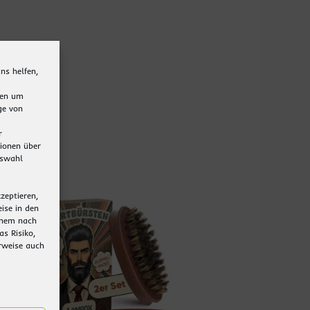
ns helfen,
ten um
ge von
r
ionen über
uswahl
zeptieren,
eise in den
inem nach
s Risiko,
rweise auch