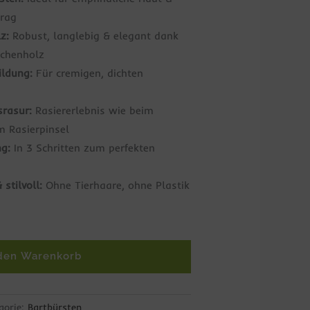
trag
z:
Robust, langlebig & elegant dank
uchenholz
ldung:
Für cremigen, dichten
srasur:
Rasiererlebnis wie beim
m Rasierpinsel
g:
In 3 Schritten zum perfekten
stilvoll:
Ohne Tierhaare, ohne Plastik
 den Warenkorb
gorie:
Bartbürsten