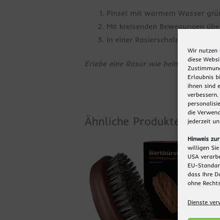
Pinsel mit warmem Wasser grün
Mit kreisenden Bewegungen über
In einer Rasierschale weiters
Wir nutzen 
diese Websi
Erlebe eine Rasur wie beim Barbier – na
Zustimmung 
Erlaubnis bi
ihnen sind 
verbessern.
personalisi
die Verwend
Ähnliche Produkte
jederzeit u
Hinweis zur
willigen Si
USA verarbe
EU-Standard
dass Ihre 
ohne Rechts
Dienste ver