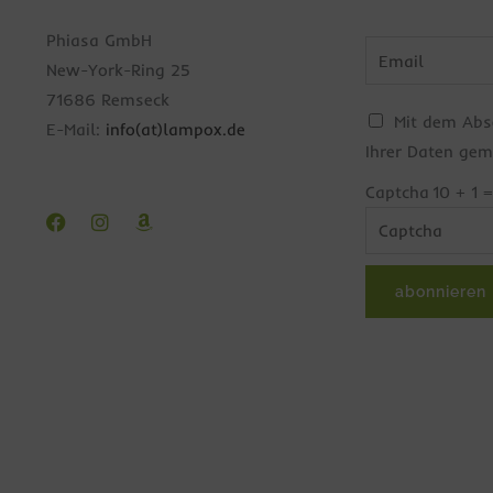
Bitte
Phiasa GmbH
gib
New-York-Ring 25
die
71686 Remseck
C
Mit dem Abs
im
E-Mail:
info(at)lampox.de
h
Ihrer Daten gem
CAPTCHA
e
angezeigten
Captcha
10 + 1 =
Facebook
Instagram
Amazon
c
Zeichen
k
ein,
b
um
abonnieren
o
zu
x
bestätigen,
e
dass
n
du
*
ein
Mensch
bist.