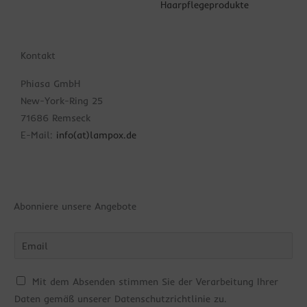
Haarpflegeprodukte
Kontakt
Phiasa GmbH
New-York-Ring 25
71686 Remseck
E-Mail:
info(at)lampox.de
Abonniere unsere Angebote
Bitte
gib
die
C
Mit dem Absenden stimmen Sie der Verarbeitung Ihrer
im
h
Daten gemäß unserer Datenschutzrichtlinie zu.
CAPTCHA