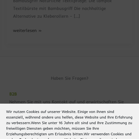
Bambusgriff Natürliche Textilpflege: Die lampox
Textilbürste mit Bambusgriff Die nachhaltige
Alternative zu Kleberollern – […]
weiterlesen »
Haben Sie Fragen?
B2B
Nehmen Sie mit uns Kontakt auf und erwirtschaften Sie
sich ein Zusatzeinkommen
Wir nutzen Cookies auf unserer Website. Einige von ihnen sind
essenziell, während andere uns helfen, diese Website und Ihre Erfahrung
mehr erfahren
zu verbessern.
Wenn Sie unter 16 Jahre alt sind und Ihre Zustimmung zu
freiwilligen Diensten geben möchten, müssen Sie Ihre
Erziehungsberechtigten um Erlaubnis bitten.
Wir verwenden Cookies und