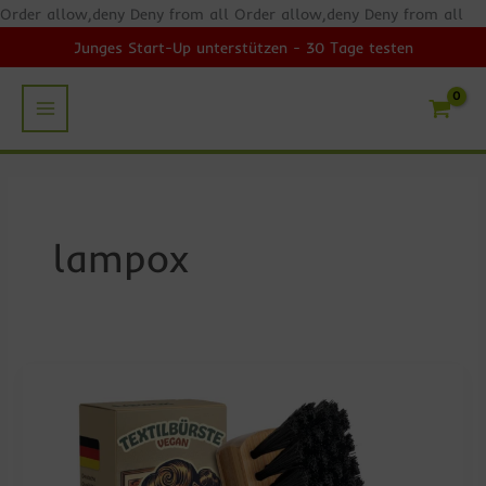
Zum
Order allow,deny Deny from all
Order allow,deny Deny from all
Inhalt
Junges Start-Up unterstützen - 30 Tage testen
springen
lampox
Nachhaltige
Textilpflege
–
lampox