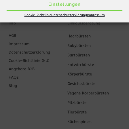
Einstellungen
Cookie-Richtlinie
Datenschutzerklärung
Impressum
Info
Einkaufsberatung
AGB
Haarbürsten
Impressum
Babybürsten
Datenschutzerklärung
Bartbürsten
Cookie-Richtlinie (EU)
Entwirrbürste
Angebote B2B
Körperbürste
FAQs
Gesichtsbürste
Blog
Vegane Körperbürsten
Pilzbürste
Tierbürste
Küchenpinsel