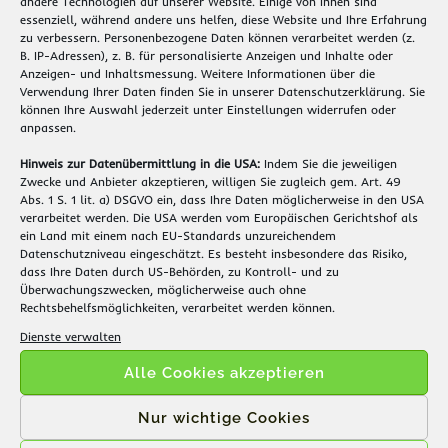
andere Technologien auf unserer Website. Einige von ihnen sind
Kontakt aufnehmen
essenziell, während andere uns helfen, diese Website und Ihre Erfahrung
zu verbessern.
Personenbezogene Daten können verarbeitet werden (z.
B. IP-Adressen), z. B. für personalisierte Anzeigen und Inhalte oder
Anzeigen- und Inhaltsmessung.
Weitere Informationen über die
Widerrufsbelehrung
Verwendung Ihrer Daten finden Sie in unserer
Datenschutzerklärung
.
Sie
können Ihre Auswahl jederzeit unter
Einstellungen
widerrufen oder
Auf unserer Widerrufsrecht-Seite finden Sie alle wichtigen
anpassen.
Informationen zur Frist und dem Verfahren.
Hinweis zur Datenübermittlung in die USA:
Indem Sie die jeweiligen
Zwecke und Anbieter akzeptieren, willigen Sie zugleich gem. Art. 49
Abs. 1 S. 1 lit. a) DSGVO ein, dass Ihre Daten möglicherweise in den USA
mehr erfahren
verarbeitet werden. Die USA werden vom Europäischen Gerichtshof als
ein Land mit einem nach EU-Standards unzureichendem
Datenschutzniveau eingeschätzt. Es besteht insbesondere das Risiko,
Versand & Bezahlung
dass Ihre Daten durch US-Behörden, zu Kontroll- und zu
Überwachungszwecken, möglicherweise auch ohne
Informieren Sie sich hier über unsere flexiblen
Rechtsbehelfsmöglichkeiten, verarbeitet werden können.
Zahlungsmethoden und schnellen Versandoptionen.
Dienste verwalten
Alle Cookies akzeptieren
mehr erfahren
Nur wichtige Cookies