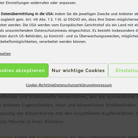
nter
Einstellungen
widerrufen oder anpassen.
 ein natürliches Peeling ohne Chemie. Es nimmt alte, ausged
 Datenübermittlung in die USA:
Indem Sie die jeweiligen Zwecke und Anbieter ak
ser zu regenerieren. Trockenbürsten mit der richtigen Körperbü
e zugleich gem. Art. 49 Abs. 1 S. 1 lit. a) DSGVO ein, dass Ihre Daten möglicherw
itet werden. Die USA werden vom Europäischen Gerichtshof als ein Land mit e
en.
s unzureichendem Datenschutzniveau eingeschätzt. Es besteht insbesondere da
Daten durch US-Behörden, zu Kontroll- und zu Überwachungszwecken, mögliche
bürsten dringen dabei noch in tiefere Hautschichten vor. Dad
behelfsmöglichkeiten, verarbeitet werden können.
n oder Cellulite sichtbar glätten. Ebenso können Massagebürs
walten
ookies akzeptieren
Nur wichtige Cookies
Einstell
mit Tradition für natürliche Gesundheit und Kraft
Cookie-Richtlinie
Datenschutzerklärung
Impressum
eihnachtsgeschenk hat sich die Körperbürste mit feinen Kupfer
lkunde und traditionelle Heilverfahren, wie die ayurvedische H
 anderen Eigenschaften, Haut und körperliches Wohlbefinden 
rsprung der Körperbürste mit den hauchfeinen Kupferdrähten. D
its Mönche in ihren Klöstern.
ürsten
sowie die
Kupferbürsten
als gesundheitsfördernde Weih