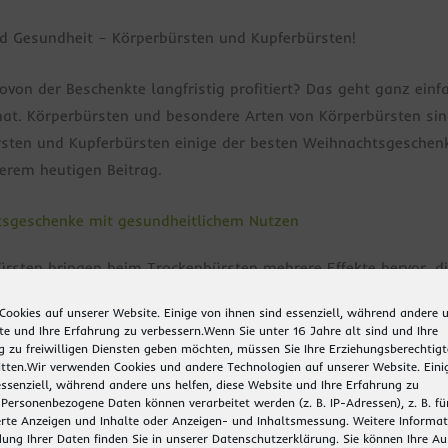
d Gesundheit – Körperbürsten und Kupferbürsten!
von der Beschenkte langfristig profitiert? Das geht ganz einf
at. Körperbürsten und besondere Arten von Körperbürsten sin
ten und Kupferbürsten einige der besten Weihnachtsgeschenk
serem heutigen Beitrag.
htsgeschenke mit gesundheitlichem Nutzen
ürsten bringen beim Trockenbürsten mehrere Effekte hervor, d
ren.
Cookies auf unserer Website. Einige von ihnen sind essenziell, während andere u
te und Ihre Erfahrung zu verbessern.
Wenn Sie unter 16 Jahre alt sind und Ihre
irekt nach dem Aufstehen bringt den Kreislauf in Schwung. 
zu freiwilligen Diensten geben möchten, müssen Sie Ihre Erziehungsberechtig
tten.
Wir verwenden Cookies und andere Technologien auf unserer Website. Eini
r entlang sorgen für eine bessere Durchblutung und regen de
essenziell, während andere uns helfen, diese Website und Ihre Erfahrung zu
gen und Schadstoffe ausleiten, sondern auch im Körper befindl
Personenbezogene Daten können verarbeitet werden (z. B. IP-Adressen), z. B. fü
erte Anzeigen und Inhalte oder Anzeigen- und Inhaltsmessung.
Weitere Informat
ung Ihrer Daten finden Sie in unserer
Datenschutzerklärung
.
Sie können Ihre A