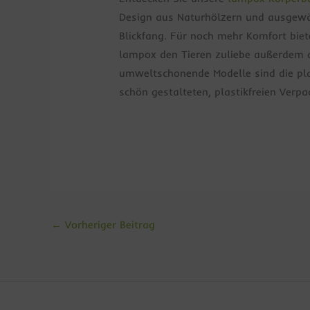
Design aus Naturhölzern und ausgewäh
Blickfang. Für noch mehr Komfort biete
lampox den Tieren zuliebe außerdem di
umweltschonende Modelle sind die pla
schön gestalteten, plastikfreien Verp
←
Vorheriger Beitrag